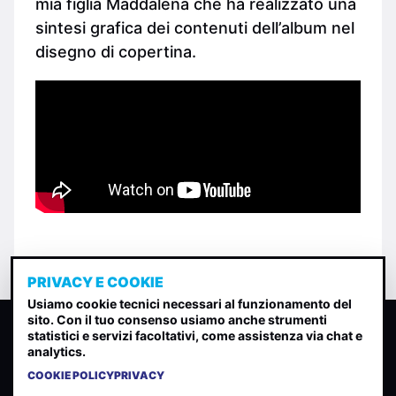
mia figlia Maddalena che ha realizzato una
sintesi grafica dei contenuti dell’album nel
disegno di copertina.
PRIVACY E COOKIE
Usiamo cookie tecnici necessari al funzionamento del
sito. Con il tuo consenso usiamo anche strumenti
CLASSIFICA INDIE
statistici e servizi facoltativi, come assistenza via chat e
analytics.
Classifica per indice di gradimento generata dall analisi di
uscite, streaming web e rilevamenti radio.
COOKIE POLICY
PRIVACY