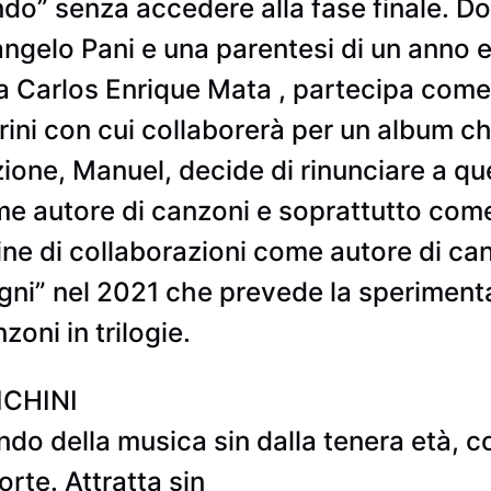
ondo” senza accedere alla fase finale. 
angelo Pani e una parentesi di un anno
ta Carlos Enrique Mata , partecipa come
ini con cui collaborerà per un album c
zione, Manuel, decide di rinunciare a 
me autore di canzoni e soprattutto come p
ine di collaborazioni come autore di can
ogni” nel 2021 che prevede la speriment
oni in trilogie.
CHINI
do della musica sin dalla tenera età, c
forte. Attratta sin