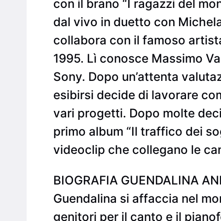
con il brano “I ragazzi del m
dal vivo in duetto con Michel
collabora con il famoso artis
1995. Lì conosce Massimo Var
Sony. Dopo un’attenta valuta
esibirsi decide di lavorare co
vari progetti. Dopo molte dec
primo album “Il traffico dei s
videoclip che collegano le canz
BIOGRAFIA GUENDALINA ANI
Guendalina si affaccia nel mon
genitori per il canto e il piano