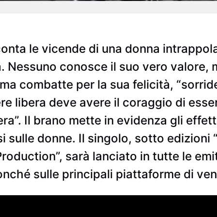
conta le vicende di una donna intrappola
a. Nessuno conosce il suo vero valore, m
 ma combatte per la sua felicità, “sorr
e libera deve avere il coraggio di esser
era”. Il brano mette in evidenza gli effett
si sulle donne. Il singolo, sotto edizion
duction”, sarà lanciato in tutte le emit
hé sulle principali piattaforme di vend