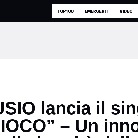
TOP100
EMERGENTI
VIDEO
USIO lancia il si
IOCO” – Un inno