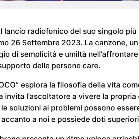
l lancio radiofonico del suo singolo pi
mo 26 Settembre 2023. La canzone, un in
o di semplicità e umiltà nell’affrontare 
 supporto delle persone care.
O” esplora la filosofia della vita come
 invita l’ascoltatore a vivere la propria
le soluzioni ai problemi possono essere 
è accanto a noi e possiede doti superiori
l brano presenta un ritmo veloce arricch