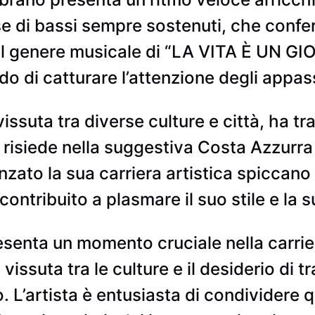
se di bassi sempre sostenuti, che confer
 Il genere musicale di “LA VITA È UN GI
o di catturare l’attenzione degli appass
ssuta tra diverse culture e città, ha tra
isiede nella suggestiva Costa Azzurra da
enzato la sua carriera artistica spiccan
ontribuito a plasmare il suo stile e la s
enta un momento cruciale nella carrie
ta vissuta tra le culture e il desiderio d
o. L’artista è entusiasta di condividere 