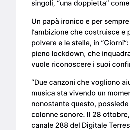
singoli, “una doppietta” come 
Un papà ironico e per sempre b
l’ambizione che costruisce e p
polvere e le stelle, in “Giorn
pieno lockdown, che inquadran
vuole riconoscere i suoi conf
“Due canzoni che vogliono aiut
musica sta vivendo un momento 
nonostante questo, possiede t
colonne sonore. Il 28 ottobre,
canale 288 del Digitale Terrest