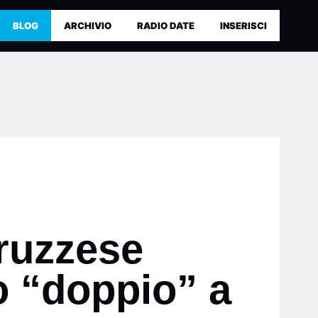
BLOG
ARCHIVIO
RADIO DATE
INSERISCI
bruzzese
o “doppio” a