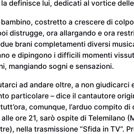
la definisce lui, dedicati al vortice del
ambino, costretto a crescere di colpo, i
oi distrugge, ora allargando e ora restr
i”: due brani completamenti diversi music
o e dipingono i difficili momenti vissu
ini, mangiando sogni e sensazioni.
arci ad andare oltre, a non giudicarci e
particolare – dice il cantautore origin
utt’ora, comunque, l’arduo compito di de
 alle ore 21, sarò ospite di Telemilano 
re), nella trasmissione “Sfida in TV”. Pr