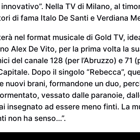
innovativo”. Nella TV di Milano, al timo
tori di fama Italo De Santi e Verdiana M
erà nel format musicale di Gold TV, idea
 Alex De Vito, per la prima volta la sua
i del canale 128 (per l’Abruzzo) e 71 (pe
Capitale. Dopo il singolo “Rebecca”, ques
e nuovi brani, formandone un duo, perc
tormentato, vessato dalle paranoie, dall
ai insegnato ad essere meno finti. La mu
nti non ha senso…”.