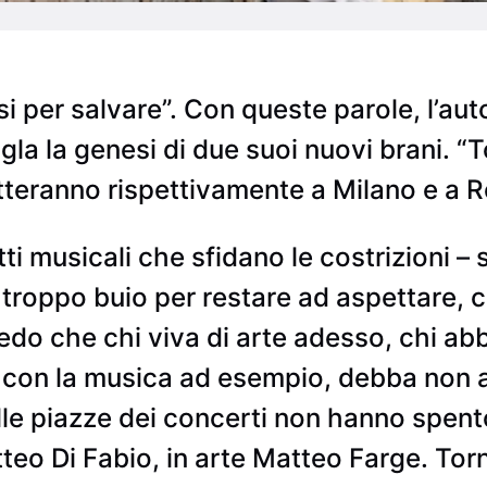
i per salvare”. Con queste parole, l’a
igla la genesi di due suoi nuovi brani. “To
tteranno rispettivamente a Milano e a 
ti musicali che sfidano le costrizioni – 
troppo buio per restare ad aspettare, con
do che chi viva di arte adesso, chi abbi
e con la musica ad esempio, debba non ar
elle piazze dei concerti non hanno spento
eo Di Fabio, in arte Matteo Farge. Tor