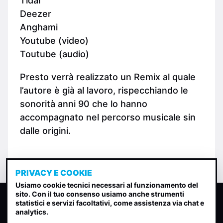
Tidal
Deezer
Anghami
Youtube (video)
Toutube (audio)
Presto verrà realizzato un Remix al quale
l’autore è già al lavoro, rispecchiando le
sonorità anni 90 che lo hanno
accompagnato nel percorso musicale sin
dalle origini.
PRIVACY E COOKIE
Usiamo cookie tecnici necessari al funzionamento del
sito. Con il tuo consenso usiamo anche strumenti
CLASSIFICA INDIE
statistici e servizi facoltativi, come assistenza via chat e
analytics.
Classifica per indice di gradimento generata dall analisi di
uscite, streaming web e rilevamenti radio.