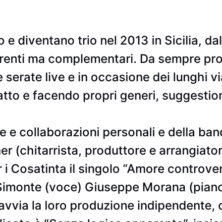
e diventano trio nel 2013 in Sicilia, da
fferenti ma complementari. Da sempre p
serate live e in occasione dei lunghi vi
tto e facendo propri generi, suggestio
e collaborazioni personali e della band
er (chitarrista, produttore e arrangiat
 i Cosatinta il singolo “Amore controve
a Simonte (voce) Giuseppe Morana (pia
 avvia la loro produzione indipendente, c