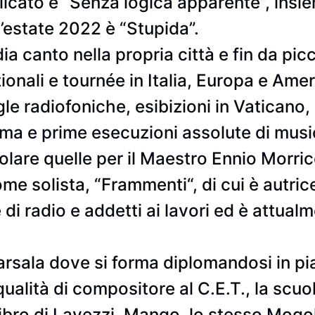
icato è “Senza logica apparente”, insi
’estate 2022 è “Stupida”.
 canto nella propria città e fin da picc
ionali e tournée in Italia, Europa e Amer
igle radiofoniche, esibizioni in Vaticano
Roma e prime esecuzioni assolute di mu
colare quelle per il Maestro Ennio Morri
e solista, “Frammenti“, di cui è autrice
di radio e addetti ai lavori ed è attualm
sala dove si forma diplomandosi in pi
alità di compositore al C.E.T., la scuol
ibro di Lavezzi, Mango, lo stesso Mogol