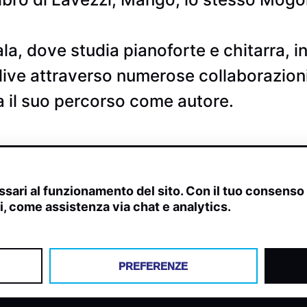
, dove studia pianoforte e chitarra, in
live attraverso numerose collaborazioni
zia il suo percorso come autore.
sari al funzionamento del sito. Con il tuo consens
ivi, come assistenza via chat e analytics.
scite, streaming web e rilevamenti radio.
PREFERENZE
Y
COOKIES
PREFERENZE COOKIES