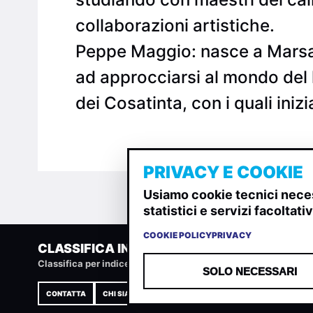
collaborazioni artistiche.
Peppe Maggio: nasce a Marsala
ad approcciarsi al mondo del 
dei Cosatinta, con i quali ini
PRIVACY E COOKIE
Usiamo cookie tecnici neces
statistici e servizi facoltat
COOKIE POLICY
PRIVACY
CLASSIFICA INDIE
Classifica per indice di gradimento generata dall analisi di u
SOLO NECESSARI
CONTATTA
CHI SIAMO
TERMINI E CONDIZIONI
PRIVACY POLIC