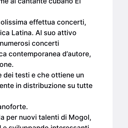
eme al cantante cubano El
olissima effettua concerti,
ica Latina. Al suo attivo
, numerosi concerti
sica contemporanea d’autore,
cone.
 dei testi e che ottiene un
ente in distribuzione su tutte
anoforte.
a per nuovi talenti di Mogol,
 e sviluppando interessanti