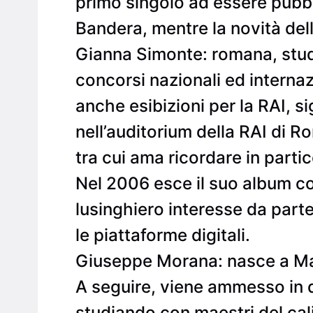
primo singolo ad essere pubbl
Bandera, mentre la novità dell
Gianna Simonte: romana, studia
concorsi nazionali ed internaz
anche esibizioni per la RAI, s
nell’auditorium della RAI di 
tra cui ama ricordare in parti
Nel 2006 esce il suo album com
lusinghiero interesse da parte 
le piattaforme digitali.
Giuseppe Morana: nasce a Mar
A seguire, viene ammesso in qu
studiando con maestri del cal