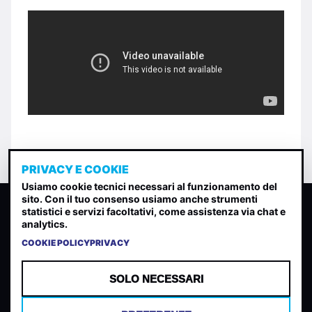
PRIVACY E COOKIE
Usiamo cookie tecnici necessari al funzionamento del
sito. Con il tuo consenso usiamo anche strumenti
CLASSIFICA INDIE
statistici e servizi facoltativi, come assistenza via chat e
analytics.
Classifica per indice di gradimento generata dall analisi di
uscite, streaming web e rilevamenti radio.
COOKIE POLICY
PRIVACY
CONTATTA
CHI SIAMO
SOLO NECESSARI
TERMINI E CONDIZIONI
PRIVACY POLICY