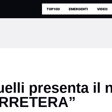
TOP100
EMERGENTI
VIDEO
lli presenta il
ARRETERA”