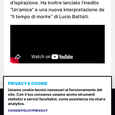
d’ispirazione. Ha inoltre lanciato l’inedito
“Un’amica” e una nuova interpretazione de
“Il tempo di morire” di Lucio Battisti.
PRIVACY E COOKIE
Usiamo cookie tecnici necessari al funzionamento del
sito. Con il tuo consenso usiamo anche strumenti
CLASSIFICA INDIE
statistici e servizi facoltativi, come assistenza via chat e
analytics.
Classifica per indice di gradimento generata dall analisi di
uscite, streaming web e rilevamenti radio.
COOKIE POLICY
PRIVACY