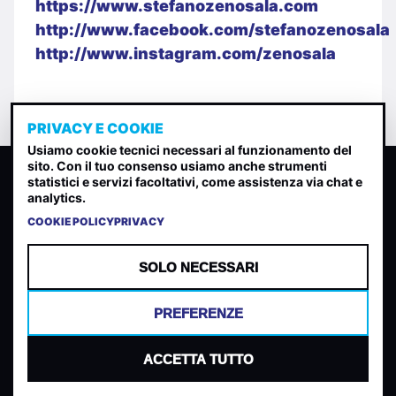
https://www.stefanozenosala.com
http://www.facebook.com/stefanozenosala
http://www.instagram.com/zenosala
PRIVACY E COOKIE
Usiamo cookie tecnici necessari al funzionamento del
sito. Con il tuo consenso usiamo anche strumenti
CLASSIFICA INDIE
statistici e servizi facoltativi, come assistenza via chat e
analytics.
Classifica per indice di gradimento generata dall analisi di
uscite, streaming web e rilevamenti radio.
COOKIE POLICY
PRIVACY
CONTATTA
CHI SIAMO
SOLO NECESSARI
TERMINI E CONDIZIONI
PRIVACY POLICY
PREFERENZE
COOKIES
PREFERENZE COOKIES
ACCETTA TUTTO
© 2026 Mantovani Europe SL