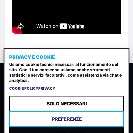
PRIVACY E COOKIE
Usiamo cookie tecnici necessari al funzionamento del
sito. Con il tuo consenso usiamo anche strumenti
CLASSIFICA INDIE
statistici e servizi facoltativi, come assistenza via chat e
analytics.
Classifica per indice di gradimento generata dall analisi di
uscite, streaming web e rilevamenti radio.
COOKIE POLICY
PRIVACY
CONTATTA
CHI SIAMO
SOLO NECESSARI
TERMINI E CONDIZIONI
PRIVACY POLICY
PREFERENZE
COOKIES
PREFERENZE COOKIES