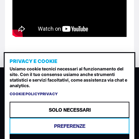
PRIVACY E COOKIE
Usiamo cookie tecnici necessari al funzionamento del
sito. Con il tuo consenso usiamo anche strumenti
CLASSIFICA INDIE
statistici e servizi facoltativi, come assistenza via chat e
analytics.
Classifica per indice di gradimento generata dall analisi di
uscite, streaming web e rilevamenti radio.
COOKIE POLICY
PRIVACY
CONTATTA
CHI SIAMO
SOLO NECESSARI
TERMINI E CONDIZIONI
PRIVACY POLICY
PREFERENZE
COOKIES
PREFERENZE COOKIES