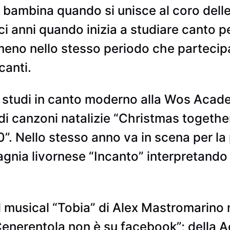
 bambina quando si unisce al coro dell
ci anni quando inizia a studiare canto p
 meno nello stesso periodo che partecip
canti.
di studi in canto moderno alla Wos Aca
i canzoni natalizie “Christmas together
”. Nello stesso anno va in scena per la p
nia livornese “Incanto” interpretando i
musical “Tobia” di Alex Mastromarino n
“Cenerentola non è su facebook”; della 