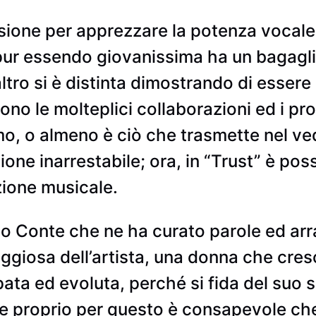
one per apprezzare la potenza vocale e
i, pur essendo giovanissima ha un bagag
’altro si è distinta dimostrando di essere
o le molteplici collaborazioni ed i prog
, o almeno è ciò che trasmette nel vede
ne inarrestabile; ora, in “Trust” è poss
zione musicale.
o Conte che ne ha curato parole ed arr
raggiosa dell’artista, una donna che cre
ta ed evoluta, perché si fida del suo 
 e proprio per questo è consapevole ch