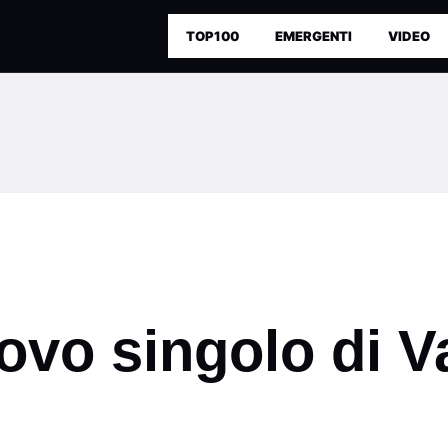
TOP100
EMERGENTI
VIDEO
uovo singolo di V