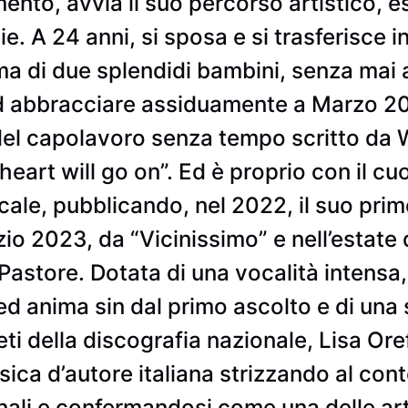
mento, avvia il suo percorso artistico,
. A 24 anni, si sposa e si trasferisce in 
 di due splendidi bambini, senza mai 
ad abbracciare assiduamente a Marzo 201
el capolavoro senza tempo scritto da Wi
art will go on”. Ed è proprio con il cuo
ale, pubblicando, nel 2022, il suo primo
zio 2023, da “Vicinissimo” e nell’estate
Pastore. Dotata di una vocalità intensa,
d anima sin dal primo ascolto e di una 
eti della discografia nazionale, Lisa Ore
usica d’autore italiana strizzando al con
li e confermandosi come una delle arti