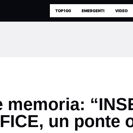
TOP100
EMERGENTI
VIDEO
e memoria: “IN
ICE, un ponte ol