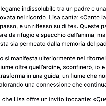
l legame indissolubile tra un padre e una 
 trovata nel ricordo. Lisa canta: «Canto 
 passo, è un riflesso su di te». Queste 
ere da rifugio e specchio dell’anima, 
tista sia permeato dalla memoria del pad
 si manifesta ulteriormente nel ritorne
ume oltre quell’argine, sconfinerò, io e 
i trasforma in una guida, un fiume che no
vvalorando una connessione che continua 
ia che Lisa offre un invito toccante: «Q