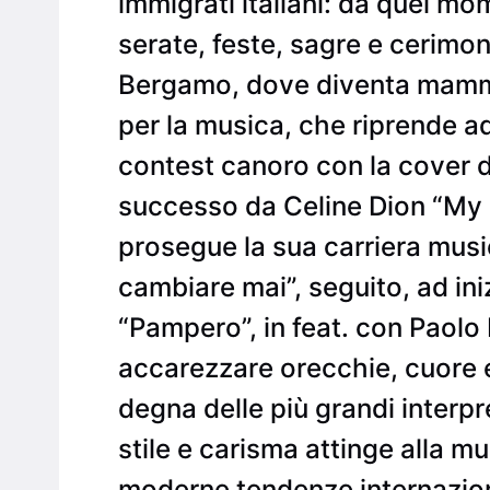
immigrati italiani: da quel mo
serate, feste, sagre e cerimonie
Bergamo, dove diventa mamma
per la musica, che riprende 
contest canoro con la cover d
successo da Celine Dion “My he
prosegue la sua carriera music
cambiare mai”, seguito, ad ini
“Pampero”, in feat. con Paolo 
accarezzare orecchie, cuore e
degna delle più grandi interpr
stile e carisma attinge alla m
moderne tendenze internaziona