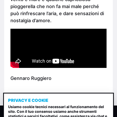
pioggerella che non fa mai male perché
può rinfrescare l’aria, e dare sensazioni di
nostalgia d’amore.
Gennaro Ruggiero
PRIVACY E COOKIE
Usiamo cookie tecnici necessari al funzionamento del
sito. Con il tuo consenso usiamo anche strumenti
CLASSIFICA INDIE
statistici e servizi facoltativi, come assistenza via chat e