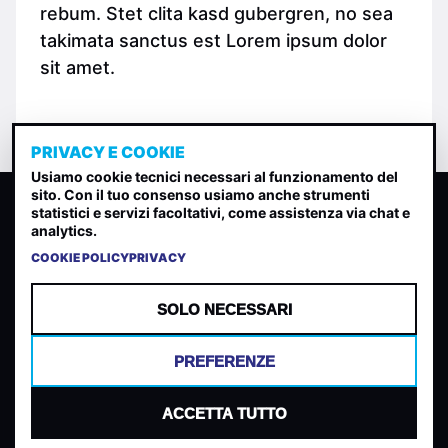
rebum. Stet clita kasd gubergren, no sea
takimata sanctus est Lorem ipsum dolor
sit amet.
PRIVACY E COOKIE
Usiamo cookie tecnici necessari al funzionamento del
sito. Con il tuo consenso usiamo anche strumenti
CLASSIFICA INDIE
statistici e servizi facoltativi, come assistenza via chat e
analytics.
Classifica per indice di gradimento generata dall analisi di
uscite, streaming web e rilevamenti radio.
COOKIE POLICY
PRIVACY
CONTATTA
CHI SIAMO
SOLO NECESSARI
TERMINI E CONDIZIONI
PRIVACY POLICY
PREFERENZE
COOKIES
PREFERENZE COOKIES
ACCETTA TUTTO
© 2026 Mantovani Europe SL