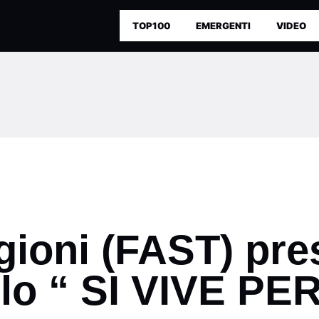
TOP100
EMERGENTI
VIDEO
ioni (FAST) pres
lo “ SI VIVE P