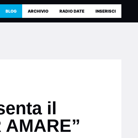
BLOG
ARCHIVIO
RADIO DATE
INSERISCI
enta il
ER AMARE”