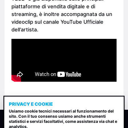
piattaforme di vendita digitale e di
streaming, è inoltre accompagnata da un
videoclip sul canale YouTube Ufficiale
dell’artista.
PRIVACY E COOKIE
Usiamo cookie tecnici necessari al funzionamento del
sito. Con il tuo consenso usiamo anche strumenti
CLASSIFICA INDIE
statistici e servizi facoltativi, come assistenza via chat e
analytics.
Classifica per indice di gradimento generata dall analisi di