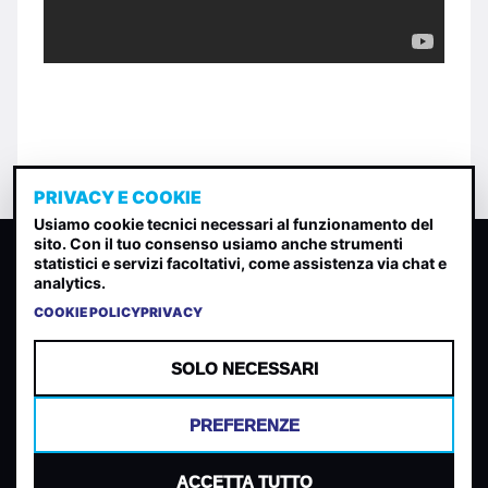
PRIVACY E COOKIE
Usiamo cookie tecnici necessari al funzionamento del
sito. Con il tuo consenso usiamo anche strumenti
CLASSIFICA INDIE
statistici e servizi facoltativi, come assistenza via chat e
analytics.
Classifica per indice di gradimento generata dall analisi di
uscite, streaming web e rilevamenti radio.
COOKIE POLICY
PRIVACY
CONTATTA
CHI SIAMO
SOLO NECESSARI
TERMINI E CONDIZIONI
PRIVACY POLICY
PREFERENZE
COOKIES
PREFERENZE COOKIES
ACCETTA TUTTO