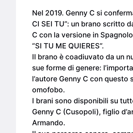
Nel 2019. Genny C si conferma 
CI SEI TU”: un brano scritto 
C con la versione in Spagnolo 
“SI TU ME QUIERES”.
Il brano è coadiuvato da un nu
sue forme di genere: l’import
l’autore Genny C con questo s
omofobo.
I brani sono disponibili su tut
Genny C (Cusopoli), figlio d’art
Armando.