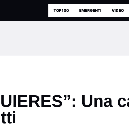
TOP100
EMERGENTI
VIDEO
QUIERES”: Una c
tti