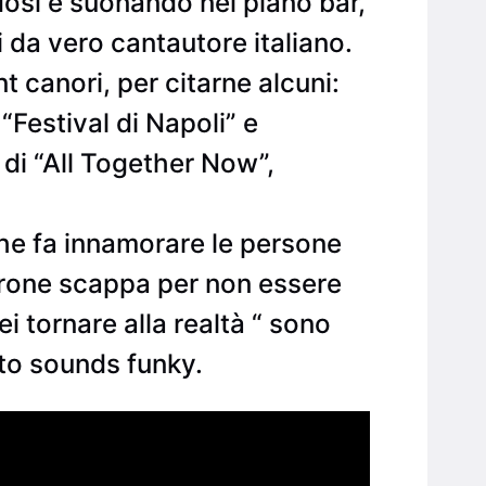
dosi e suonando nei piano bar,
 da vero cantautore italiano.
t canori, per citarne alcuni:
“Festival di Napoli” e
i di “All Together Now”,
he fa innamorare le persone
drone scappa per non essere
i tornare alla realtà “ sono
to sounds funky.