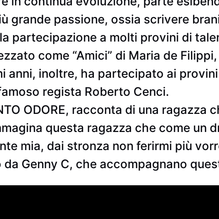
e in continua evoluzione, parte esiben
iù grande passione, ossia scrivere brani
a partecipazione a molti provini di talen
zzato come “Amici” di Maria de Filippi, 
 anni, inoltre, ha partecipato ai provin
 famoso regista Roberto Cenci.
TANTO ODORE, racconta di una ragazza c
 immagina questa ragazza che come un 
te mia, dai stronza non ferirmi più vorre
tto da Genny C, che accompagnano ques