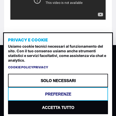
PRIVACY E COOKIE
Usiamo cookie tecnici necessari al funzionamento del
sito. Con il tuo consenso usiamo anche strumenti
CLASSIFICA INDIE
statistici e servizi facoltativi, come assistenza via chat e
analytics.
Classifica per indice di gradimento generata dall analisi di
uscite, streaming web e rilevamenti radio.
COOKIE POLICY
PRIVACY
CONTATTA
CHI SIAMO
SOLO NECESSARI
TERMINI E CONDIZIONI
PRIVACY POLICY
PREFERENZE
COOKIES
PREFERENZE COOKIES
ACCETTA TUTTO
© 2026 Mantovani Europe SL