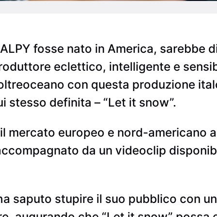
ALPY fosse nato in America, sarebbe di
oduttore eclettico, intelligente e sensi
 oltreoceano con questa produzione ita
 stesso definita – “Let it snow”.
er il mercato europeo e nord-americano a
accompagnato da un videoclip disponibi
 saputo stupire il suo pubblico con un
ore, augurando che “Let it snow” possa e