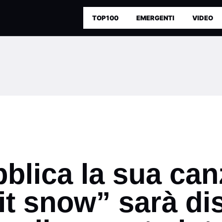
TOP100
EMERGENTI
VIDEO
lica la sua canz
 it snow” sarà di