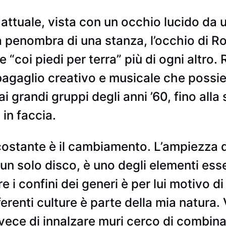
attuale, vista con un occhio lucido da u
a penombra di una stanza, l’occhio di R
“coi piedi per terra” più di ogni altro.
bagaglio creativo e musicale che possied
i grandi gruppi degli anni ’60, fino alla 
 in faccia.
stante è il cambiamento. L’ampiezza deg
i un solo disco, è uno degli elementi es
are i confini dei generi è per lui motivo d
ferenti culture è parte della mia natura.
nvece di innalzare muri cerco di combinar