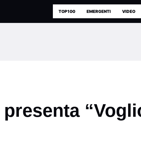
TOP100
EMERGENTI
VIDEO
resenta “Voglio