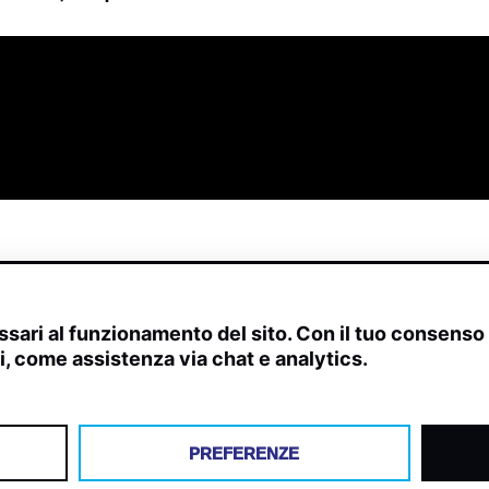
sari al funzionamento del sito. Con il tuo consens
ivi, come assistenza via chat e analytics.
scite, streaming web e rilevamenti radio.
PREFERENZE
Y
COOKIES
PREFERENZE COOKIES