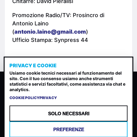
Chitarre: David Pieralisi
Promozione Radio/TV: Prosincro di
Antonio Laino
(
antonio.laino@gmail.com
)
Ufficio Stampa: Synpress 44
PRIVACY E COOKIE
Usiamo cookie tecnici necessari al funzionamento del
sito. Con il tuo consenso usiamo anche strumenti
CLASSIFICA INDIE
statistici e servizi facoltativi, come assistenza via chat e
analytics.
Classifica per indice di gradimento generata dall analisi di
uscite, streaming web e rilevamenti radio.
COOKIE POLICY
PRIVACY
CONTATTA
CHI SIAMO
SOLO NECESSARI
TERMINI E CONDIZIONI
PRIVACY POLICY
PREFERENZE