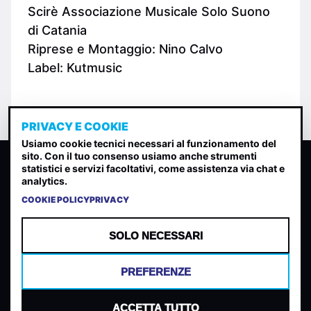
Scirè Associazione Musicale Solo Suono
di Catania
Riprese e Montaggio: Nino Calvo
Label: Kutmusic
PRIVACY E COOKIE
Usiamo cookie tecnici necessari al funzionamento del
sito. Con il tuo consenso usiamo anche strumenti
CLASSIFICA INDIE
statistici e servizi facoltativi, come assistenza via chat e
analytics.
Classifica per indice di gradimento generata dall analisi di
uscite, streaming web e rilevamenti radio.
COOKIE POLICY
PRIVACY
CONTATTA
CHI SIAMO
SOLO NECESSARI
TERMINI E CONDIZIONI
PRIVACY POLICY
PREFERENZE
COOKIES
PREFERENZE COOKIES
ACCETTA TUTTO