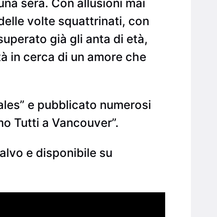
una sera. Con allusioni mai
 delle volte squattrinati, con
perato già gli anta di età,
tà in cerca di un amore che
ales” e pubblicato numerosi
mo Tutti a Vancouver”.
lvo e disponibile su