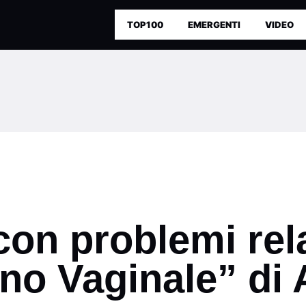
TOP100
EMERGENTI
VIDEO
 con problemi re
iano Vaginale” di