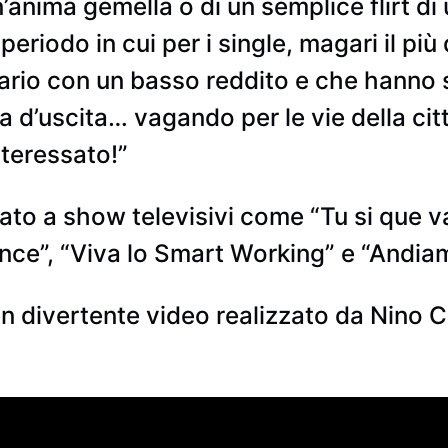
’anima gemella o di un semplice flirt di 
periodo in cui per i single, magari il più
ario con un basso reddito e che hanno su
a d’uscita… vagando per le vie della cit
nteressato!”
to a show televisivi come “Tu si que v
Dance”, “Viva lo Smart Working” e “Andia
 divertente video realizzato da Nino Ca