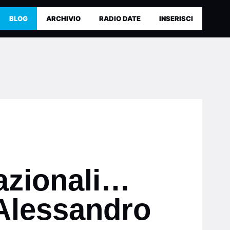
BLOG
ARCHIVIO
RADIO DATE
INSERISCI
lazionali…
 Alessandro