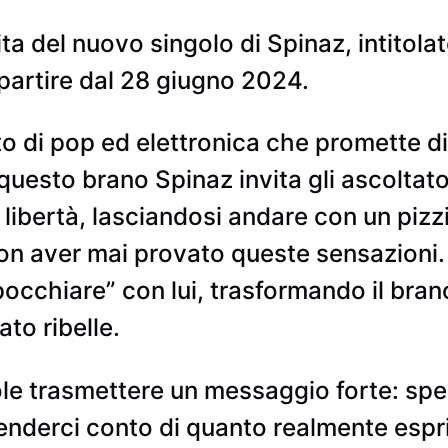
cita del nuovo singolo di Spinaz, intitol
a partire dal 28 giugno 2024.
o di pop ed elettronica che promette d
questo brano Spinaz invita gli ascoltato
libertà, lasciandosi andare con un pizzic
 aver mai provato queste sensazioni. All
pocchiare” con lui, trasformando il brano 
ato ribelle.
e trasmettere un messaggio forte: spes
enderci conto di quanto realmente espri