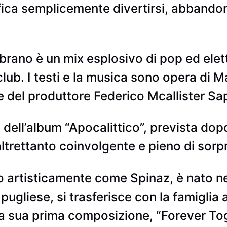
ca semplicemente divertirsi, abbandonar
l brano è un mix esplosivo di pop ed elet
club. I testi e la musica sono opera di
 del produttore Federico Mcallister Sap
 dell’album “Apocalittico”, prevista do
ltrettanto coinvolgente e pieno di sorp
 artisticamente come Spinaz, è nato ne
à pugliese, si trasferisce con la famigli
a sua prima composizione, “Forever Toge