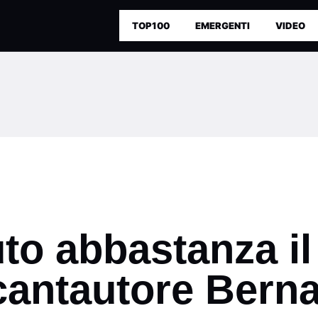
TOP100
EMERGENTI
VIDEO
to abbastanza i
 cantautore Bern