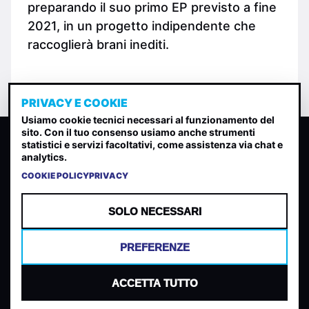
preparando il suo primo EP previsto a fine
2021, in un progetto indipendente che
raccoglierà brani inediti.
PRIVACY E COOKIE
Usiamo cookie tecnici necessari al funzionamento del
sito. Con il tuo consenso usiamo anche strumenti
CLASSIFICA INDIE
statistici e servizi facoltativi, come assistenza via chat e
analytics.
Classifica per indice di gradimento generata dall analisi di
uscite, streaming web e rilevamenti radio.
COOKIE POLICY
PRIVACY
CONTATTA
CHI SIAMO
SOLO NECESSARI
TERMINI E CONDIZIONI
PRIVACY POLICY
PREFERENZE
COOKIES
PREFERENZE COOKIES
ACCETTA TUTTO
© 2026 Mantovani Europe SL