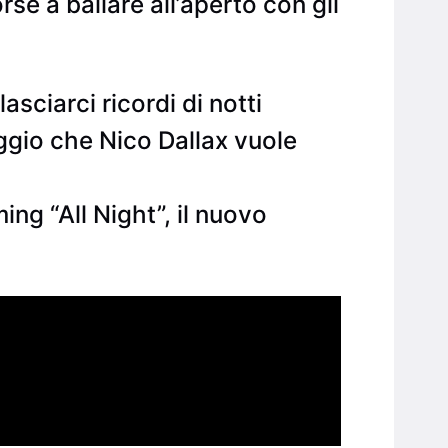
se a ballare all’aperto con gli
sciarci ricordi di notti
aggio che Nico Dallax vuole
ing “All Night”, il nuovo