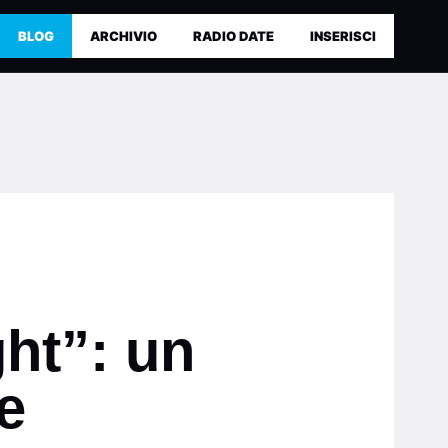
BLOG
ARCHIVIO
RADIO DATE
INSERISCI
ght”: un
e