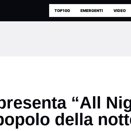
TOP100
EMERGENTI
VIDEO
presenta “All Ni
opolo della nott