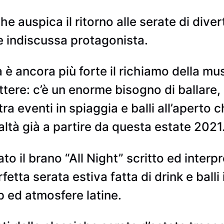
he auspica il ritorno alle serate di dive
e indiscussa protagonista.
 è ancora più forte il richiamo della mu
ere: c’è un enorme bisogno di ballare, 
tra eventi in spiaggia e balli all’aperto 
ltà già a partire da questa estate 2021
to il brano “All Night” scritto ed interp
etta serata estiva fatta di drink e ball
p ed atmosfere latine.