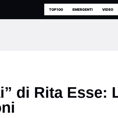
TOP100
EMERGENTI
VIDEO
i” di Rita Esse: 
oni