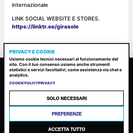
internazionale
LINK SOCIAL WEBSITE E STORES.
https://linktr.ee/girasole
PRIVACY E COOKIE
Usiamo cookie tecnici necessari al funzionamento del
sito. Con il tuo consenso usiamo anche strumenti
CLASSIFICA INDIE
statistici e servizi facoltativi, come assistenza via chat e
analytics.
Classifica per indice di gradimento generata dall analisi di
uscite, streaming web e rilevamenti radio.
COOKIE POLICY
PRIVACY
CONTATTA
CHI SIAMO
SOLO NECESSARI
TERMINI E CONDIZIONI
PRIVACY POLICY
PREFERENZE
COOKIES
PREFERENZE COOKIES
ACCETTA TUTTO