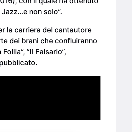
16), con il quale ha ottenuto
a Jazz…e non solo”.
 la carriera del cantautore
te dei brani che confluiranno
lia”, ”Il Falsario”,
 pubblicato.