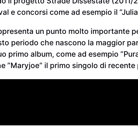
il progetto Strade Dissestate (2011/20
tival e concorsi come ad esempio il ”Juli
presenta un punto molto importante per
sto periodo che nascono la maggior par
 primo album, come ad esempio ”Pura Fol
he ”Maryjoe” il primo singolo di recente