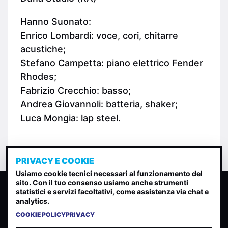
Hanno Suonato:
Enrico Lombardi: voce, cori, chitarre
acustiche;
Stefano Campetta: piano elettrico Fender
Rhodes;
Fabrizio Crecchio: basso;
Andrea Giovannoli: batteria, shaker;
Luca Mongia: lap steel.
PRIVACY E COOKIE
Usiamo cookie tecnici necessari al funzionamento del
sito. Con il tuo consenso usiamo anche strumenti
CLASSIFICA INDIE
statistici e servizi facoltativi, come assistenza via chat e
analytics.
Classifica per indice di gradimento generata dall analisi di
uscite, streaming web e rilevamenti radio.
COOKIE POLICY
PRIVACY