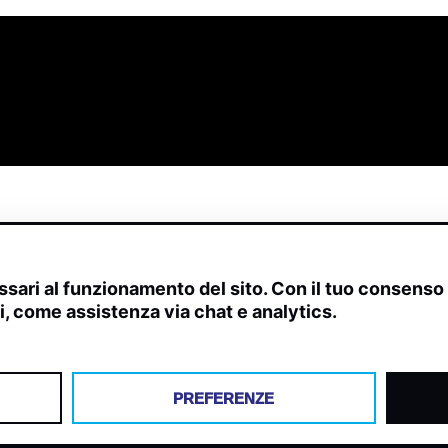
sari al funzionamento del sito. Con il tuo consens
ivi, come assistenza via chat e analytics.
scite, streaming web e rilevamenti radio.
PREFERENZE
Y
COOKIES
PREFERENZE COOKIES