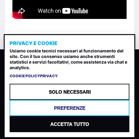
PRIVACY E COOKIE
Usiamo cookie tecnici necessari al funzionamento del
sito. Con il tuo consenso usiamo anche strumenti
CLASSIFICA INDIE
statistici e servizi facoltativi, come assistenza via chat e
analytics.
Classifica per indice di gradimento generata dall analisi di
uscite, streaming web e rilevamenti radio.
COOKIE POLICY
PRIVACY
CONTATTA
CHI SIAMO
SOLO NECESSARI
TERMINI E CONDIZIONI
PRIVACY POLICY
PREFERENZE
COOKIES
PREFERENZE COOKIES
ACCETTA TUTTO
© 2026 Mantovani Europe SL