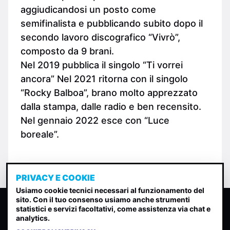
aggiudicandosi un posto come
semifinalista e pubblicando subito dopo il
secondo lavoro discografico “Vivrò”,
composto da 9 brani.
Nel 2019 pubblica il singolo “Ti vorrei
ancora” Nel 2021 ritorna con il singolo
“Rocky Balboa”, brano molto apprezzato
dalla stampa, dalle radio e ben recensito.
Nel gennaio 2022 esce con “Luce
boreale”.
PRIVACY E COOKIE
Usiamo cookie tecnici necessari al funzionamento del
sito. Con il tuo consenso usiamo anche strumenti
CLASSIFICA INDIE
statistici e servizi facoltativi, come assistenza via chat e
analytics.
Classifica per indice di gradimento generata dall analisi di
uscite, streaming web e rilevamenti radio.