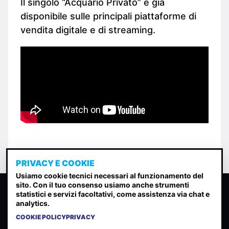
Il singolo “Acquario Privato” è già
disponibile sulle principali piattaforme di
vendita digitale e di streaming.
PRIVACY E COOKIE
Usiamo cookie tecnici necessari al funzionamento del
sito. Con il tuo consenso usiamo anche strumenti
CLASSIFICA INDIE
statistici e servizi facoltativi, come assistenza via chat e
analytics.
Classifica per indice di gradimento generata dall analisi di
uscite, streaming web e rilevamenti radio.
COOKIE POLICY
PRIVACY