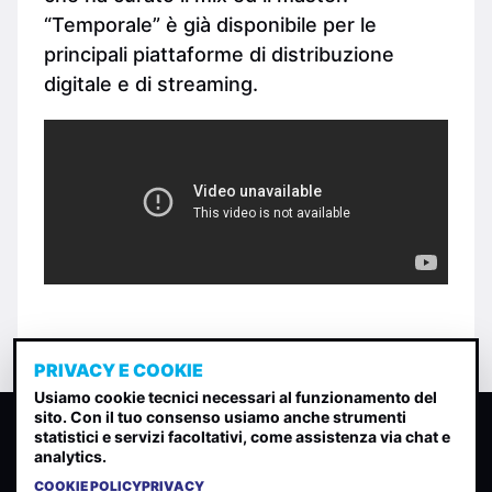
“Temporale” è già disponibile per le
principali piattaforme di distribuzione
digitale e di streaming.
PRIVACY E COOKIE
Usiamo cookie tecnici necessari al funzionamento del
sito. Con il tuo consenso usiamo anche strumenti
CLASSIFICA INDIE
statistici e servizi facoltativi, come assistenza via chat e
analytics.
Classifica per indice di gradimento generata dall analisi di
uscite, streaming web e rilevamenti radio.
COOKIE POLICY
PRIVACY