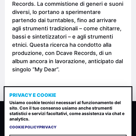
Records. La commistione di generi e suoni
diversi, lo portano a sperimentare
partendo dai turntables, fino ad arrivare
agli strumenti tradizionali – come chitarre,
bassi e sintetizzatori – e agli strumenti
etnici. Questa ricerca ha condotto alla
produzione, con Dcave Records, di un
album ancora in lavorazione, anticipato dal
singolo “My Dear”.
PRIVACY E COOKIE
Usiamo cookie tecnici necessari al funzionamento del
sito. Con il tuo consenso usiamo anche strumenti
CLASSIFICA INDIE
statistici e servizi facoltativi, come assistenza via chat e
analytics.
Classifica per indice di gradimento generata dall analisi di
uscite, streaming web e rilevamenti radio.
COOKIE POLICY
PRIVACY