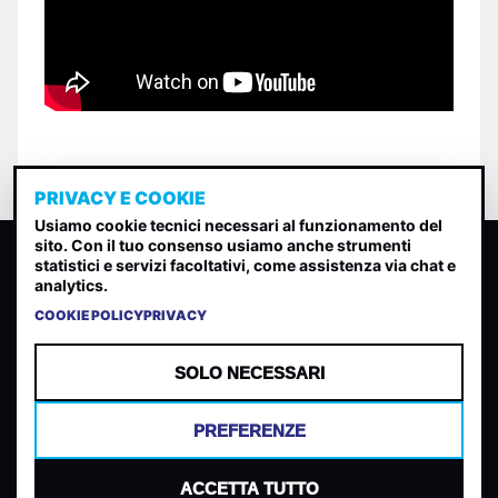
PRIVACY E COOKIE
Usiamo cookie tecnici necessari al funzionamento del
sito. Con il tuo consenso usiamo anche strumenti
CLASSIFICA INDIE
statistici e servizi facoltativi, come assistenza via chat e
analytics.
Classifica per indice di gradimento generata dall analisi di
uscite, streaming web e rilevamenti radio.
COOKIE POLICY
PRIVACY
CONTATTA
CHI SIAMO
SOLO NECESSARI
TERMINI E CONDIZIONI
PRIVACY POLICY
PREFERENZE
COOKIES
PREFERENZE COOKIES
ACCETTA TUTTO