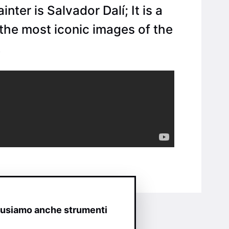
nter is Salvador Dalí; It is a
f the most iconic images of the
.
o usiamo anche strumenti