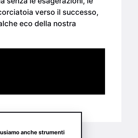
a senza le esagerazioni, le
orciatoia verso il successo,
lche eco della nostra
o usiamo anche strumenti