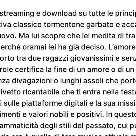
treaming e download su tutte le princip
stiva classico tormentone garbato e acc
uovo. Ma lui scopre che lei medita di tra
erché oramai lei ha già deciso. L’amore 
rto tra due ragazzi giovanissimi e senz
arole certifica la fine di un amore o di 
enza divagazioni o lunghi assoli che po
motivetto ricantabile che ti entra nella 
 sulle piattaforme digitali e la sua mis
nti e valori nobili e positivi. In ques
mmaticità degli stili del passato, cui p