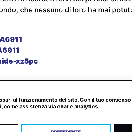
 mondo, che nessuno di loro ha mai potu
A6911
A6911
ide-xz5pc
sari al funzionamento del sito. Con il tuo consens
ivi, come assistenza via chat e analytics.
scite, streaming web e rilevamenti radio.