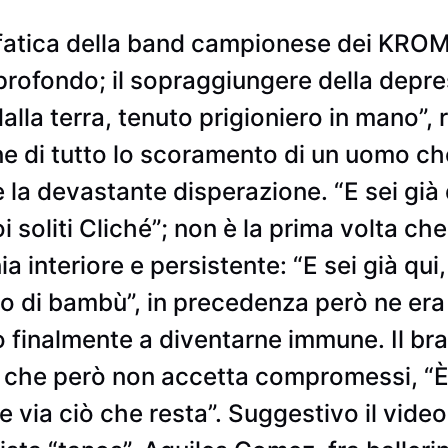
fatica della band campionese dei KROMA
profondo; il sopraggiungere della depre
lla terra, tenuto prigioniero in mano”, r
e di tutto lo scoramento di un uomo che
a devastante disperazione. “E sei già qu
uoi soliti Cliché”; non è la prima volta c
a interiore e persistente: “E sei già qui
to di bambù”, in precedenza però ne era
o finalmente a diventarne immune. Il br
o, che però non accetta compromessi, “
 via ciò che resta”. Suggestivo il video