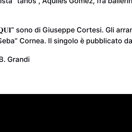
ta “tanos”, Aquiles Gomez, fra ballerini 
𝐀̀ 𝐐𝐔𝐈” sono di Giuseppe Cortesi. Gli a
eba” Cornea. Il singolo è pubblicato d
 B. Grandi