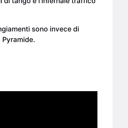
di tango e l’infernale traffico
rrangiamenti sono invece di
a Pyramide.