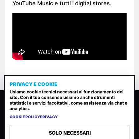
YouTube Music e tutti i digital stores.
PRIVACY E COOKIE
Usiamo cookie tecnici necessari al funzionamento del
sito. Con il tuo consenso usiamo anche strumenti
CLASSIFICA INDIE
statistici e servizi facoltativi, come assistenza via chat e
analytics.
Classifica per indice di gradimento generata dall analisi di
uscite, streaming web e rilevamenti radio.
COOKIE POLICY
PRIVACY
CONTATTA
CHI SIAMO
SOLO NECESSARI