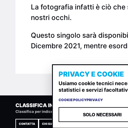
La fotografia infatti è ciò che
nostri occhi.
Questo singolo sarà disponibil
Dicembre 2021, mentre esordi
PRIVACY E COOKIE
Usiamo cookie tecnici neces
statistici e servizi facoltat
COOKIE POLICY
PRIVACY
CLASSIFICA INDIE
Classifica per indice di gradimento generata dall analisi di u
SOLO NECESSARI
CONTATTA
CHI SIAMO
TERMINI E CONDIZIONI
PRIVACY POLIC