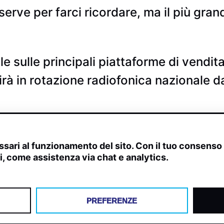
 serve per farci ricordare, ma il più gra
e sulle principali piattaforme di vendita
rà in rotazione radiofonica nazionale 
sari al funzionamento del sito. Con il tuo consens
ivi, come assistenza via chat e analytics.
scite, streaming web e rilevamenti radio.
PREFERENZE
Y
COOKIES
PREFERENZE COOKIES