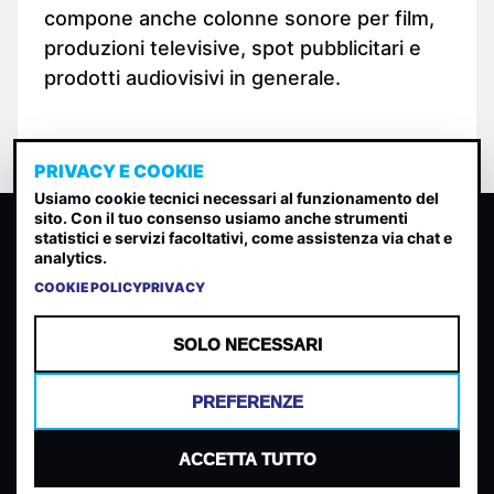
compone anche colonne sonore per film,
produzioni televisive, spot pubblicitari e
prodotti audiovisivi in generale.
PRIVACY E COOKIE
Usiamo cookie tecnici necessari al funzionamento del
sito. Con il tuo consenso usiamo anche strumenti
CLASSIFICA INDIE
statistici e servizi facoltativi, come assistenza via chat e
analytics.
Classifica per indice di gradimento generata dall analisi di
uscite, streaming web e rilevamenti radio.
COOKIE POLICY
PRIVACY
CONTATTA
CHI SIAMO
SOLO NECESSARI
TERMINI E CONDIZIONI
PRIVACY POLICY
PREFERENZE
COOKIES
PREFERENZE COOKIES
ACCETTA TUTTO
© 2026 Mantovani Europe SL