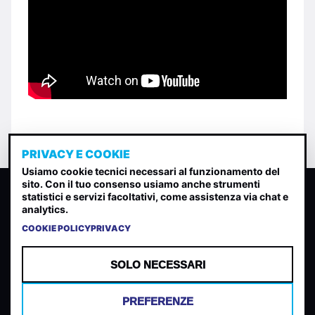
PRIVACY E COOKIE
Usiamo cookie tecnici necessari al funzionamento del
sito. Con il tuo consenso usiamo anche strumenti
CLASSIFICA INDIE
statistici e servizi facoltativi, come assistenza via chat e
analytics.
Classifica per indice di gradimento generata dall analisi di
uscite, streaming web e rilevamenti radio.
COOKIE POLICY
PRIVACY
CONTATTA
CHI SIAMO
SOLO NECESSARI
TERMINI E CONDIZIONI
PRIVACY POLICY
PREFERENZE