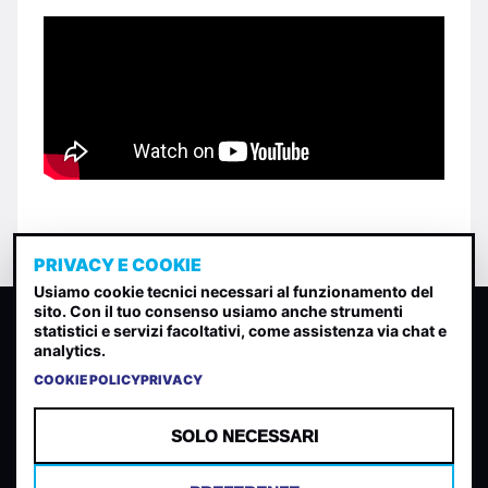
PRIVACY E COOKIE
Usiamo cookie tecnici necessari al funzionamento del
sito. Con il tuo consenso usiamo anche strumenti
CLASSIFICA INDIE
statistici e servizi facoltativi, come assistenza via chat e
analytics.
Classifica per indice di gradimento generata dall analisi di
uscite, streaming web e rilevamenti radio.
COOKIE POLICY
PRIVACY
CONTATTA
CHI SIAMO
SOLO NECESSARI
TERMINI E CONDIZIONI
PRIVACY POLICY