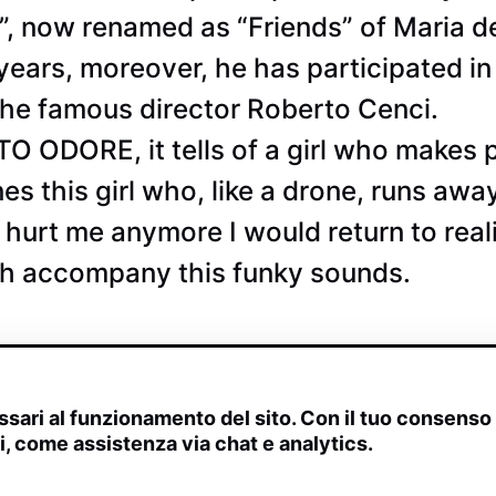
 now renamed as “Friends” of Maria de 
years, moreover, he has participated in 
he famous director Roberto Cenci.
O ODORE, it tells of a girl who makes pe
es this girl who, like a drone, runs aw
t hurt me anymore I would return to rea
ch accompany this funky sounds.
sari al funzionamento del sito. Con il tuo consens
ivi, come assistenza via chat e analytics.