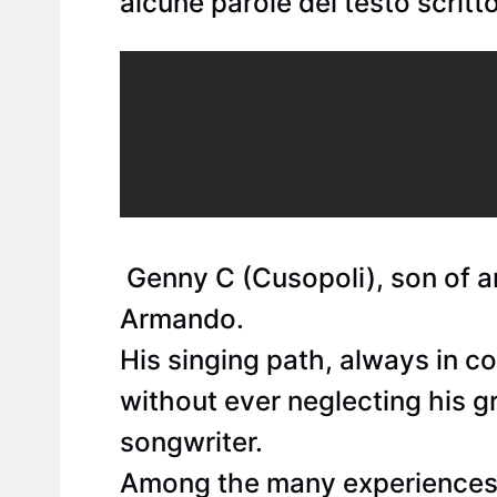
alcune parole del testo scri
Genny C (Cusopoli), son of art
Armando.
His singing path, always in co
without ever neglecting his gr
songwriter.
Among the many experiences he