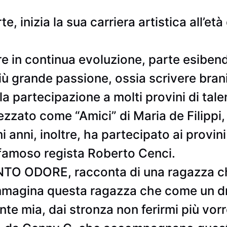
e, inizia la sua carriera artistica all’et
e in continua evoluzione, parte esiben
iù grande passione, ossia scrivere brani
a partecipazione a molti provini di talen
zzato come “Amici” di Maria de Filippi, 
 anni, inoltre, ha partecipato ai provin
 famoso regista Roberto Cenci.
TANTO ODORE, racconta di una ragazza c
 immagina questa ragazza che come un 
te mia, dai stronza non ferirmi più vorre