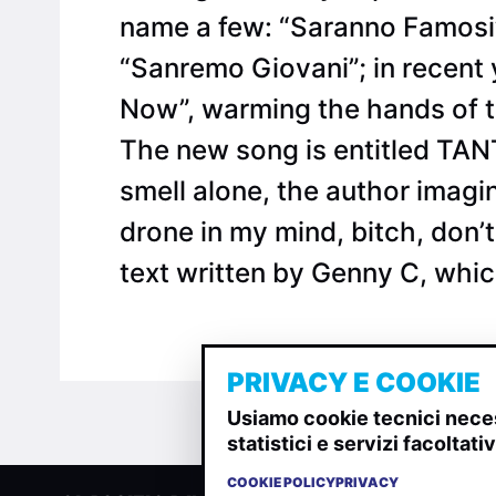
name a few: “Saranno Famosi”,
“Sanremo Giovani”; in recent 
Now”, warming the hands of t
The new song is entitled TANT
smell alone, the author imagin
drone in my mind, bitch, don’
text written by Genny C, whi
PRIVACY E COOKIE
Usiamo cookie tecnici neces
statistici e servizi facoltat
COOKIE POLICY
PRIVACY