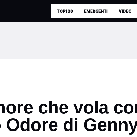
TOP100
EMERGENTI
VIDEO
amore che vola c
o Odore di Genn