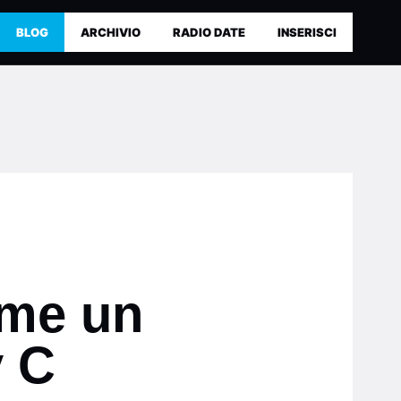
BLOG
ARCHIVIO
RADIO DATE
INSERISCI
ome un
y C